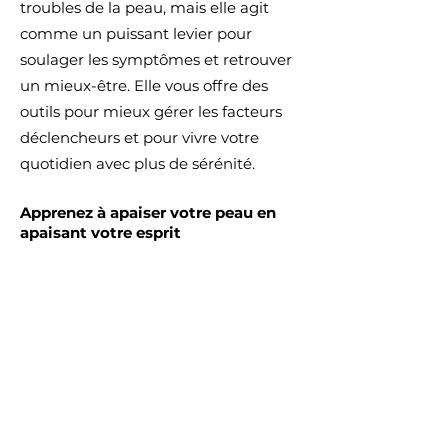
troubles de la peau, mais elle agit
comme un puissant levier pour
soulager les symptômes et retrouver
un mieux-être. Elle vous offre des
outils pour mieux gérer les facteurs
déclencheurs et pour vivre votre
quotidien avec plus de sérénité.
Apprenez à apaiser votre peau en
apaisant votre esprit
L’hypnose est une invitation à rétablir
l’harmonie entre le corps et l’esprit.
Grâce à un accompagnement
bienveillant, vous pouvez réduire
l’impact des troubles cutanés et
retrouver une meilleure qualité de
vie. Faites dès aujourd’hui le choix
d’un soutien efficace pour prendre